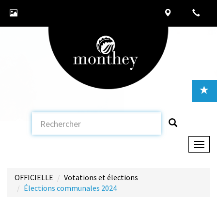
Togg
navig
OFFICIELLE
Votations et élections
Élections communales 2024