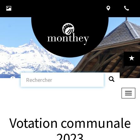
Togg
navig
Votation communale
2023