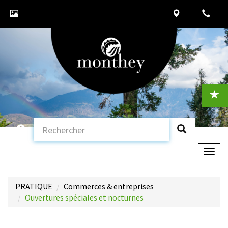
Togg
navig
PRATIQUE
Commerces & entreprises
Ouvertures spéciales et nocturnes