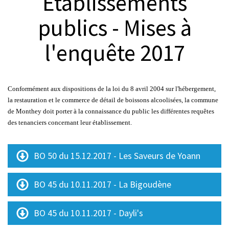
Etablissements
publics - Mises à
© Nicola Acri
l'enquête 2017
Conformément aux dispositions de la
loi du 8 avril 2004
s
ur l'hébergement,
la restauration et le commerce de détail de boissons alcoolisées, la commune
de Monthey doit porter à la connaissance du public les différentes requêtes
des tenanciers concernant leur établissement.
BO 50 du 15.12.2017 - Les Saveurs de Yoann
BO 45 du 10.11.2017 - La Bigoudène
BO 45 du 10.11.2017 - Dayli's