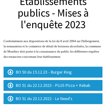
Etablissements
© Thierry Ebener
publics - Mises à
l'enquête 2023
Conformément aux dispositions de la
loi du 8 avril 2004
s
ur l'hébergement,
la restauration et le commerce de détail de boissons alcoolisées, la commune
de Monthey doit porter à la connaissance du public les différentes requêtes
des tenanciers concernant leur établissement.
BO 50 du 15.12.23 - Burger King
BO 51 du 22.12.2023 - PLUS Pizza + Kebab
BO 51 du 23.12.2022 - Le Need's