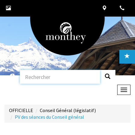
Togg
navig
OFFICIELLE
Conseil Général (législatif)
PV des séances du Conseil général